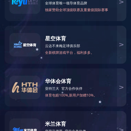
广而告知丨盐城市盐都
时间：2026-04-1
近日，由盐城交投特来电科技有限公司负责投运的盐
营难题，为周边群众提供了便捷、安全的绿色充电服务。