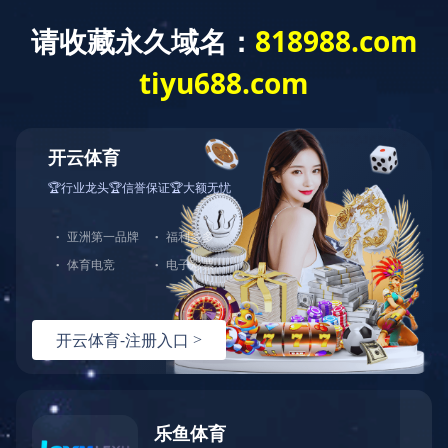
米兰体育app官网入口
米兰体育app官网入口-米兰（中
信息公
集团
国）
开
息