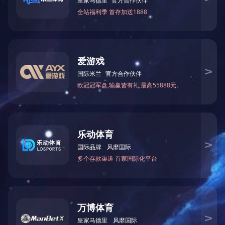
盐城市盐都区冈中社区办公大楼北侧停车场充电站配备
作为盐城交投集团旗下专注于新能源充电基础设施建设
区充电网络布局。下一步，公司将以该站点恢复运营为契
域充电基础设施体系，以实际行动践行国企担当，为市民
友情链接：
Copyright ©2021 米兰体育app官网入口-米兰（中国） 版权