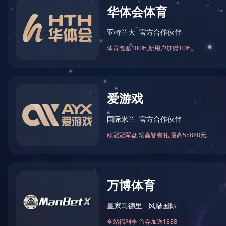
当前位置
集团动态
彩虹凌空
献礼党的二十大
——市
与机场最便
集团公告
架的通车，
时间：2019/
招标投标
明天！全
安全生产
盐城高
为现浇箱梁