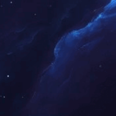
的运营彰显机制活力
善运营体制。在国内外宏观经济错综复杂的大背景下，盐城交投坚
”总任务要求，从完善造血机制、增强实体能力、防范金融风险等
位和公益性单位实行…
10/11
浏览：1017次
的项目助推城市发展
，盐城交投先后参与高铁、高速、高架、机场等一系列重大交通基
坚强保障。聚力“两高”，打造“百年精品、最美风景”。盐城市铁路
多条高速铁路在…
10/11
浏览：1050次
全国文明城市创建工作