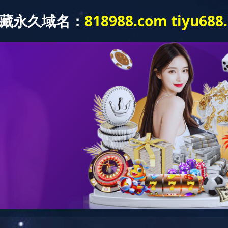
集团信
党群之
米兰体育app官网入
成员
息
窗
口
业