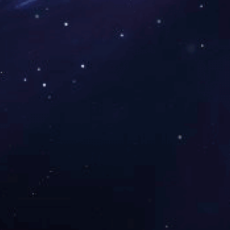
对标创
区创建全国
城市建管标
时间：2019/
我市各界
10月
祖国》。记
达对祖国的
时间：2019/
盐城市铁
10月
打通进出枢
月15日，