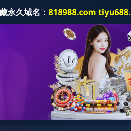
集团信
党群之
米兰体育app官网入
成员
息
窗
口
业