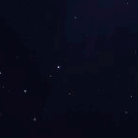
盐城市富
根据招
车队）（二
仟贰佰贰拾陆
时间：2026/
共208
友情链接：
Copyright ©2021 米兰体育app官网入口-米兰（