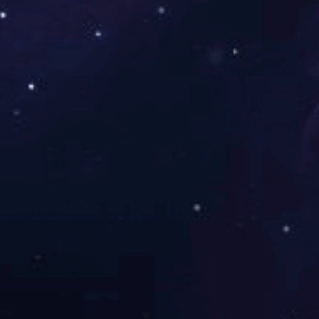
时间：2026/
点呼公交
点呼公
求的投标人
交通有限公
时间：2026/
新盐集团
一、招
人为盐城市
二、项目概
时间：2026/