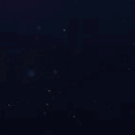
通汽服（电调）有限公司车辆清洗项目（一、三车队）
标投标的有关法律、法规、规章和该项目招标文件的规定，盐城市
次）评标工作已经结束，现将中标结果公示如下：一标段中标人：
元（：3226.00），其…
01/21
浏览：717次
4记录
«上一页
1
2
3
4
5
...
174
下一页
中国） 版权所有