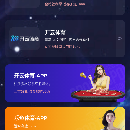
5.27 水城路北
招 标 人：江苏
工程项目跟踪审计服务
人：丁桂明以上评标
时间：2020/05/27
浏
5.27 水城路北
招 标 人：江苏
工程项目一审结算服务
以上评标结果如有异议，
时间：2020/05/27
浏
5.26 G228
一、招标条件本招