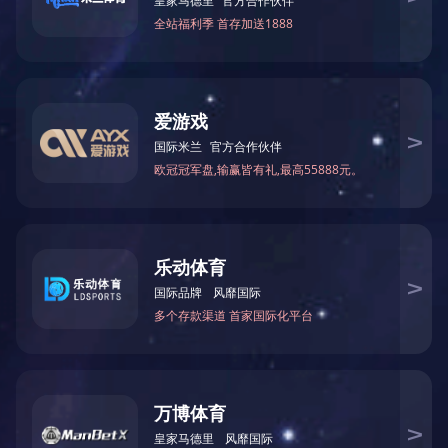
集团视频
5.29 G228
1、招标条件本招
交通安全
司G228射阳临海服
区管理有限公司。项
时间：2020/05/29
浏
项目建设
5.29 G228
主题教育
1. 招标条件本
理有限公司G228大
大丰区二二八服务区
时间：2020/05/29
浏