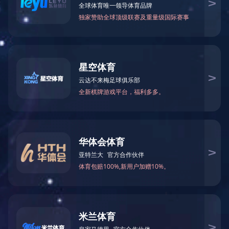
当前位置：
米兰体育
集团动态
5.29 盐城航
献礼党的二十大
招 标 人：盐城
装修项目全过程工程咨
集团公告
750000元（其中项目
时间：2020/05/29
浏
招标投标
5.29 盐城市
安全生产
盐城市快速路网三
阳交通工程有限公司 中
有异议或投诉，请于20
板块动态
时间：2020/05/29
浏