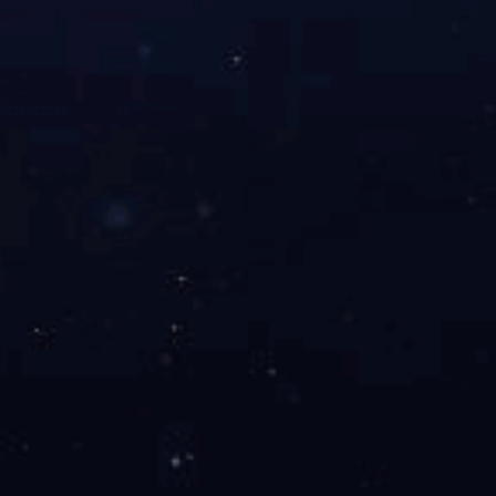
招 标 人：江苏
服务评标办法：综合评
人：苏交科集团股份
时间：2020/05/20
浏
共2082记录
友情链接：
Copyright ©2021 米兰体育app官网入口-米兰（中国） 版权
技术支持：